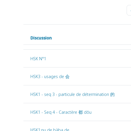
Discussion
Statut
Liste des discussions. Affichage de 20 sur 822 discussio
HSK N°1
HSK3 - usages de 会
HSK1 - seq 3 - particule de détermination 的
HSK1 - Seq 4 - Caractère 都 dōu
HSK1:nu de bàba de