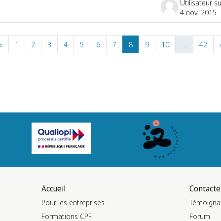
4 nov. 2015
Page précédente
Page 1
Page 2
Page 3
Page 4
Page 5
Page 6
Page 7
Page 8
Page 9
Page 10
Pag
«
1
2
3
4
5
6
7
8
9
10
…
42
Accueil
Contacte
Pour les entreprises
Témoigna
Formations CPF
Forum