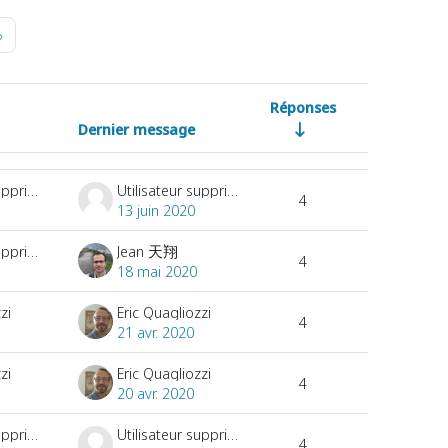
e 42
Page suivante
»
Réponses
Dernier message
Actions
Utilisateur supprimé
Utilisateur supprimé
4
13 juin 2020
Utilisateur supprimé
Jean 天翔
4
18 mai 2020
zi
Eric Quagliozzi
4
21 avr. 2020
zi
Eric Quagliozzi
4
20 avr. 2020
Utilisateur supprimé
Utilisateur supprimé
4