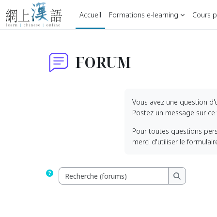
Passer au contenu principal
Accueil
Formations e-learning
Cours pa
FORUM
Vous avez une question d'
Postez un message sur ce f
Pour toutes questions pers
merci d'utiliser le formulai
Recherche (for
Recherche (