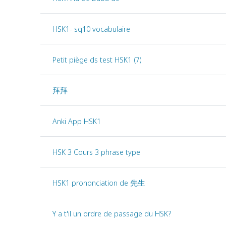
HSK1- sq10 vocabulaire
Petit piège ds test HSK1 (7)
拜拜
Anki App HSK1
HSK 3 Cours 3 phrase type
HSK1 prononciation de 先生
Y a t'il un ordre de passage du HSK?