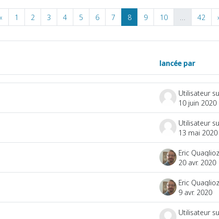
Page précédente
Page 1
Page 2
Page 3
Page 4
Page 5
Page 6
Page 7
Page 8
Page 9
Page 10
Pag
«
1
2
3
4
5
6
7
8
9
10
…
42
lancée par
ns
10 juin 2020
13 mai 2020
Eric Quaglioz
20 avr. 2020
Eric Quaglioz
9 avr. 2020