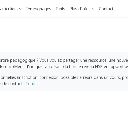
rticuliers
Témoignages
Tarifs
Plus d'infos
Contact
ordre pédagogique ? Vous voulez partager une ressource, une nouvel
orum. (Merci d'indiquer au début du titre le niveau HSK en rapport a
onnelles (inscription, connexion, possibles erreurs dans un cours, pr
re de contact :
Contact
ums)
forums)