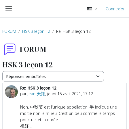
Passer au contenu principal
Connexion
Panneau latéral
FORUM
HSK 3 leçon 12
Re: HSK 3 leçon 12
FORUM
HSK 3 leçon 12
Type d’affichage
Re: HSK 3 leçon 12
Nombre de réponses : 0
par
Jean 天翔
,
jeudi 15 avril 2021, 17:12
Non, 中秋节 est l'unique appellation. 半 indique une
moitié non le milieu. C'est un peu comme le temps
ponctuel et la durée.
祝好，