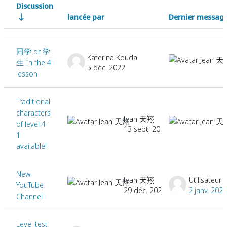
Discussion
lancée par
Dernier messag
Statut
Liste des discussions. Affichage de 11 sur 11 discussions
同学 or 学
Katerina Kouda
生 In the 4
5 déc. 2022
lesson
Traditional
characters
Jean 天翔
of level 4-
13 sept. 2021
1
available!
New
Jean 天翔
YouTube
29 déc. 2020
2 janv. 2021
Channel
Level test