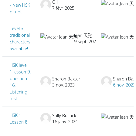
O J
- New HSK
7 févr. 2025
or not
Level 3
traditional
Jean 天翔
9 sept. 2021
characters
available!
HSK level
1 lesson 9,
question
Sharon Baxter
Sharon Bax
3 nov. 2023
6 nov. 2023
16,
Listening
test
HSK 1
Sally Busack
16 janv. 2024
Lesson 8