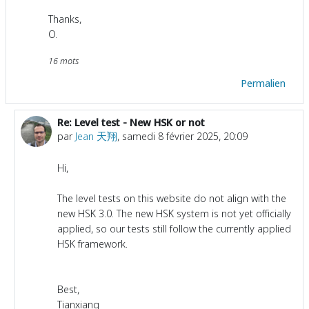
Thanks,
O.
16 mots
Permalien
Re: Level test - New HSK or not
En réponse à O J
par
Jean 天翔
,
samedi 8 février 2025, 20:09
Hi,
The level tests on this website do not align with the
new HSK 3.0. The new HSK system is not yet officially
applied, so our tests still follow the currently applied
HSK framework.
Best,
Tianxiang