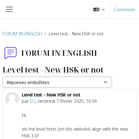
Passer au contenu principal
Connexion
Panneau latéral
FORUM IN ENGLISH
Level test - New HSK or not
FORUM IN ENGLISH
Level test - New HSK or not
Type d’affichage
Level test - New HSK or not
Nombre de réponses : 1
par
O J
,
vendredi 7 février 2025, 16:34
Hi,
do the level tests (on this website) align with the new
HSK 3.0?