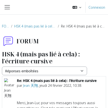
Passer au contenu principal
Connexion
Panneau latéral
FORUM
HSK 4 (mais pas lié à cela) : l'écriture cursive
Re: HSK 4 (mais pas lié à cela) : l'écriture cursive
FORUM
HSK 4 (mais pas lié à cela) :
l'écriture cursive
Type d’affichage
Re: HSK 4 (mais pas lié à cela) : l'écriture cursive
Nombre de réponses : 0
par
Jean 天翔
,
jeudi 24 février 2022, 10:38
Merci, Jean-Luc pour vos messages toujours aussi
sympathiques. C'est très motivant ! Effectivement, le