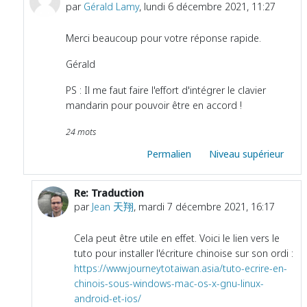
par
Gérald Lamy
,
lundi 6 décembre 2021, 11:27
Merci beaucoup pour votre réponse rapide.
Gérald
PS : Il me faut faire l'effort d'intégrer le clavier
mandarin pour pouvoir être en accord !
24 mots
Permalien
Niveau supérieur
Re: Traduction
En réponse à Gérald Lamy
par
Jean 天翔
,
mardi 7 décembre 2021, 16:17
Cela peut être utile en effet. Voici le lien vers le
tuto pour installer l'écriture chinoise sur son ordi :
https://www.journeytotaiwan.asia/tuto-ecrire-en-
chinois-sous-windows-mac-os-x-gnu-linux-
android-et-ios/