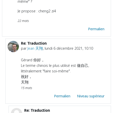
même" ?
Je propose : cheng2 zi4
22 mots
Permalien
Re: Traduction
En réponse à Gérald Lamy
par
Jean 天翔
,
lundi 6 décembre 2021, 10:10
Gérard 你好，
Le terme chinois le plus utilisé est 做自己,
littéralement "faire soi-même".
祝好，
天翔
15 mots
Permalien
Niveau supérieur
Re: Traduction
En réponse à Jean 天翔