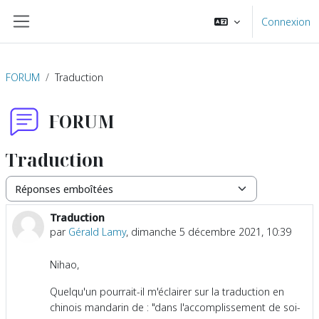
Passer au contenu principal
Connexion
Panneau latéral
FORUM
Traduction
FORUM
Traduction
Type d’affichage
Traduction
Nombre de réponses : 3
par
Gérald Lamy
,
dimanche 5 décembre 2021, 10:39
Nihao,
Quelqu'un pourrait-il m'éclairer sur la traduction en
chinois mandarin de : "dans l'accomplissement de soi-