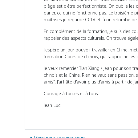
piège est d'être perfectionniste. On oublie les c
parler, ce qui ne fonctionne pas. Le troisième p
maîtrises je regarde CCTV et là on retombe de h
En complément de la formation, je suis des cour
rappeler des aspects culturels. On trouve éga
J'espère un jour pouvoir travailler en Chine, mett
formation Cours de chinois, qui rapproche les c
Je veux remercier Tian Xiang / Jean pour son tra
chinois et la Chine. Rien ne vaut sans passion, 
amis". J'ai hâte d'avoir plus d'amis à partir de 
Courage à toutes et à tous.
Jean-Luc
◀︎ Merci pour ce super cours