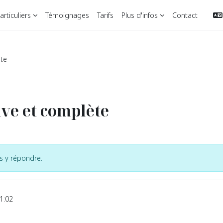
rticuliers
Témoignages
Tarifs
Plus d'infos
Contact
ète
ve et complète
us y répondre.
1:02