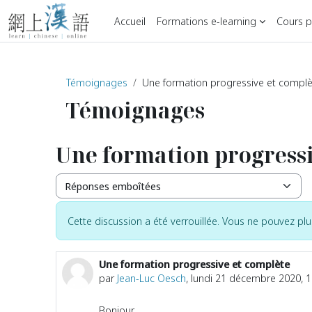
Passer au contenu principal
Accueil
Formations e-learning
Cours pa
Témoignages
Une formation progressive et compl
Témoignages
Une formation progressi
Type d’affichage
Cette discussion a été verrouillée. Vous ne pouvez pl
Une formation progressive et complète
Nombre de réponses : 0
par
Jean-Luc Oesch
,
lundi 21 décembre 2020, 1
Bonjour,