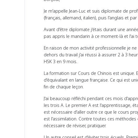
Je m'appelle Jean-Luc et suis diplomate de profe
(français, allemand, italien), puis l'anglais et p
Avant d'être diplomate j'étais durant une année 
pas appris le mandarin à ce moment-là et l'ai t
En raison de mon activité professionnelle je 
dehors du travail j'ai réussi à assurer 2 à 3 he
HSK 3 en 9 mois.
La formation sur Cours de Chinois est unique. Ell
d'équivalant en langue française. Ce qui est un
fin de chaque leçon.
J'ai beaucoup réfléchi pendant ces mois d'appren
les trois A. Le premier A est l'apprentissage, é
est nécessaire d'aller outre ce que le cours p
est l'assimilation. Contre toutes ces méthodes
nécessaire de réviser, pratiquer.
Un autre conseil est d'éviter trois écueils. Pre