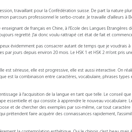
ssion, travaillant pour la Confédération suisse. De part la nature pluri
ar mon parcours professionnel le serbo-croate. Je travaille d'ailleurs à 
enseignant de français en Chine, à l'Ecole des Langues Etrangères de Na
oujours regretté. J'ai donc voulu rattrapé cet état de fait et commenc
ne peux évidemment pas consacrer autant de temps que je voudrais à 
ures par jours depuis environ 20 mois. Le HSK 1 et HSK 2 m'ont pris une
e est sérieuse, elle est progressive, elle est aussi interactive. On réa
ique est la combinaison entre caractères, vocabulaire, phrases types e
tissage à l'acquisition de la langue en tant que telle. Le conseil que 
tape essentielle et qui consiste à apprendre le nouveau vocabulaire. L
ropose et de chercher des exemples par soi-même, car tout caractère 
 qui prétendent faire acquérir des connaissances rapidement, l'assimi
mièrement la contemplation esthétique. Oui le chinois c'est beau mais i