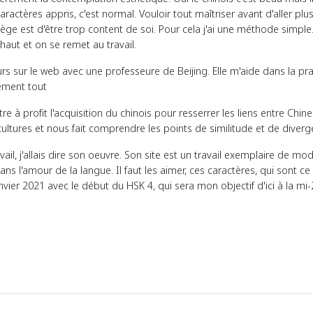
aractères appris, c'est normal. Vouloir tout maîtriser avant d'aller plu
iège est d'être trop content de soi. Pour cela j'ai une méthode simple
aut et on se remet au travail.
s sur le web avec une professeure de Beijing. Elle m'aide dans la pra
lement tout
re à profit l'acquisition du chinois pour resserrer les liens entre Chine
ultures et nous fait comprendre les points de similitude et de diverg
vail, j'allais dire son oeuvre. Son site est un travail exemplaire de m
sans l'amour de la langue. Il faut les aimer, ces caractères, qui sont 
janvier 2021 avec le début du HSK 4, qui sera mon objectif d'ici à la mi