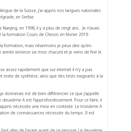
lingue de la Suisse, j'ai appris nos langues nationales
Belgrade, en Serbie.
njing, en 1998, il y a plus de vingt ans... Je n'avais
é la formation Cours de Chinois en février 2019.
la formation, mais néanmoins je peux dire qu'en-
 année (environ six mois chacun) et je viens de finir le
lise assez rapidement que sur internet il n'y a pas
t texte de synthèse, ainsi que des tests exigeants à la
je donnerais est de bien différencier ce que j'appelle
e deuxième A est l'approfondissement. Pour ce faire, il
appris nécessite une mise en contexte. Le troisième A
lation de connaissances nécessite du temps. Il est
l faut aller de l'avant avant de se reposer. Le deuxième