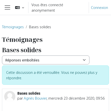
Passer au contenu principal
Vous êtes connecté
Connexion
anonymement
Panneau latéral
Témoignages
Bases solides
Témoignages
Bases solides
Type d’affichage
Cette discussion a été verrouillée. Vous ne pouvez plus y
répondre.
Bases solides
Nombre de réponses : 0
par
Agnès Bouvier
,
mercredi 23 décembre 2020, 09:56