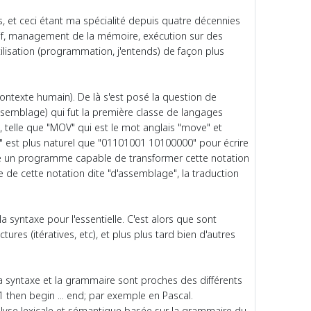
 et ceci étant ma spécialité depuis quatre décennies
ectif, management de la mémoire, exécution sur des
ilisation (programmation, j'entends) de façon plus
ontexte humain). De là s'est posé la question de
ssemblage) qui fut la première classe de langages
, telle que "MOV" qui est le mot anglais "move" et
0" est plus naturel que "01101001 10100000" pour écrire
 dire un programme capable de transformer cette notation
 de cette notation dite "d'assemblage", la traduction
syntaxe pour l'essentielle. C'est alors que sont
es (itératives, etc), et plus plus tard bien d'autres
a syntaxe et la grammaire sont proches des différents
 then begin ... end; par exemple en Pascal.
alyse lexicale et sémantique basée sur la grammaire du