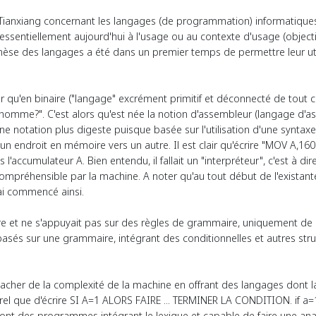
ianxiang concernant les langages (de programmation) informatiques,
iée essentiellement aujourd'hui à l'usage ou au contexte d'usage (obj
génèse des langages a été dans un premier temps de permettre leur ut
r qu'en binaire ("langage" excrément primitif et déconnecté de tout c
'homme?". C'est alors qu'est née la notion d'assembleur (langage d'a
 notation plus digeste puisque basée sur l'utilisation d'une syntaxe
n endroit en mémoire vers un autre. Il est clair qu'écrire "MOV A,16
 l'accumulateur A. Bien entendu, il fallait un "interpréteur", c'est à
ompréhensible par la machine. A noter qu'au tout début de l'existante
j'ai commencé ainsi.
e et ne s'appuyait pas sur des règles de grammaire, uniquement de la 
és sur une grammaire, intégrant des conditionnelles et autres structur
acher de la complexité de la machine en offrant des langages dont l
rel que d'écrire SI A=1 ALORS FAIRE ... TERMINER LA CONDITION. if a=1
sont des programmes intégrant le lexique et capable de faire une an