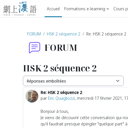
Passer au contenu principal
Accueil
Formations e-learning
Cours pa
FORUM
HSK 2 séquence 2
Re: HSK 2 séquence 2
FORUM
HSK 2 séquence 2
Type d’affichage
Re: HSK 2 séquence 2
Nombre de réponses : 0
par
Eric Quagliozzi
,
mercredi 17 février 2021, 1
Bonjour à tous,
Je viens de découvrir cette conversation qui 
qu'il faudrait presque épingler "quelque part"