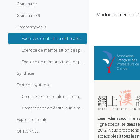
Grammaire
Modifié le: mercredi 1
Grammaire 9
Phrases types 9
Exercices d'entraînement oral sur les phrases types
Exercice de mémorisation des phrases types à l'écrit
Exercice de mémorisation des phrases types à l'oral
Synthèse
Texte de synthèse
Compréhension orale (sur le modèle des tests HSK)
Compréhension écrite (sur le modèle des tests HSK)
Learn-chinese.online e
Expression orale
ligne spécialisé dans l
2012. Nous proposons d
OPTIONNEL
accessibles à tous les n