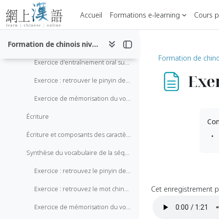
Passer au contenu principal
Séquence 9 Faire les courses
Replier
Accueil
Formations e-learning
Cours pa
Phonétique et vocabulaire
Formation de chinois niveau HSK 1
Vocabulaire et phonétique de la séquence 9
Formation de chino
Exercice d'entraînement oral sur le vocabulaire
Exer
Exercice : retrouver le pinyin de chaque mot enregistré
Exercice de mémorisation du vocabulaire oral
Écriture
Con
Écriture et composants des caractères de la séquence 9
Synthèse du vocabulaire de la séquence 9
Exercice : retrouvez le pinyin de chaque mot en caractères
Cet enregistrement pr
Exercice : retrouvez le mot chinois en caractères d'après l'enregistrement audio
Exercice de mémorisation du vocabulaire écrit