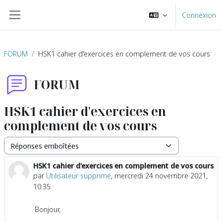
Passer au contenu principal
Connexion
Panneau latéral
FORUM
HSK1 cahier d'exercices en complement de vos cours
FORUM
HSK1 cahier d'exercices en
complement de vos cours
Type d’affichage
HSK1 cahier d'exercices en complement de vos cours
Nombre de réponses : 1
par
Utilisateur supprimé
,
mercredi 24 novembre 2021,
10:35
Bonjour,