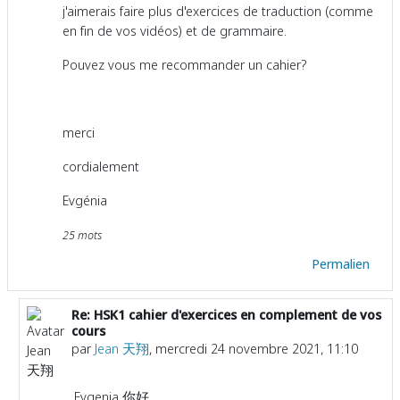
j'aimerais faire plus d'exercices de traduction (comme
en fin de vos vidéos) et de grammaire.
Pouvez vous me recommander un cahier?
merci
cordialement
Evgénia
25 mots
Permalien
Re: HSK1 cahier d'exercices en complement de vos
En réponse à Utilisateur supprimé
cours
par
Jean 天翔
,
mercredi 24 novembre 2021, 11:10
Evgenia 你好，