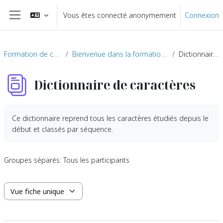
Passer au contenu principal
Vous êtes connecté anonymement
Connexion
Panneau latéral
Formation de chinois niveau HSK 1
Bienvenue dans la formation de chinois mandarin niveau 1 !
Dictionnaire de caractères
Dictionnaire de caractères
Ce dictionnaire reprend tous les caractères étudiés depuis le
début et classés par séquence.
Groupes séparés: Tous les participants
Navigation tertiaire du mode consultation