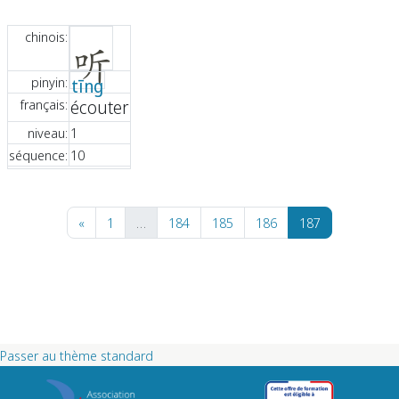
chinois:
听
pinyin:
tīng
français:
écouter
niveau:
1
séquence:
10
Page précédente
Page 1
Page 184
Page 185
Page 186
Page 187
«
1
…
184
185
186
187
Passer au thème standard