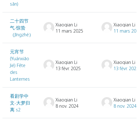
sān)
二十四节
Xiaoqian Li
Xiaoqian Li
气-惊蛰
11 mars 2025
11 mars 202
（Jīngzhé）
元宵节
(Yuánxiāo
Xiaoqian Li
Xiaoqian Li
Jié) Fête
13 févr. 2025
13 févr. 2025
des
Lanternes
看剧学中
Xiaoqian Li
Xiaoqian Li
文-大梦归
8 nov. 2024
8 nov. 2024
离 s2