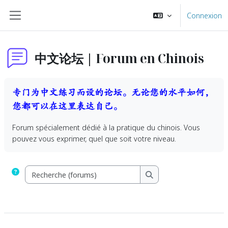
Passer au contenu principal
Connexion
Panneau latéral
中文论坛 | Forum en Chinois
专门为中文练习而设的论坛。无论您的水平如何，
您都可以在这里表达自己。
Forum spécialement dédié à la pratique du chinois. Vous
pouvez vous exprimer, quel que soit votre niveau.
Recherche (forums)
Recherche (forums)