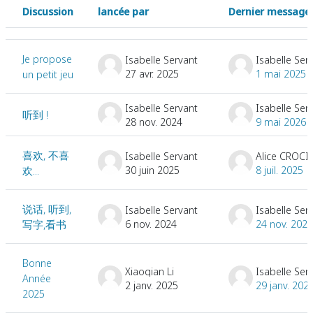
Discussion
lancée par
Dernier message
Statut
Liste des discussions. Affichage de 16 sur 16 discussions
Je propose
Isabelle Servant
Isabelle Ser
27 avr. 2025
1 mai 2025
un petit jeu
Isabelle Servant
Isabelle Ser
听到 !
28 nov. 2024
9 mai 2026
喜欢, 不喜
Isabelle Servant
30 juin 2025
8 juil. 2025
欢...
说话, 听到,
Isabelle Servant
Isabelle Ser
6 nov. 2024
24 nov. 2024
写字,看书
Bonne
Xiaoqian Li
Isabelle Ser
Année
2 janv. 2025
29 janv. 202
2025