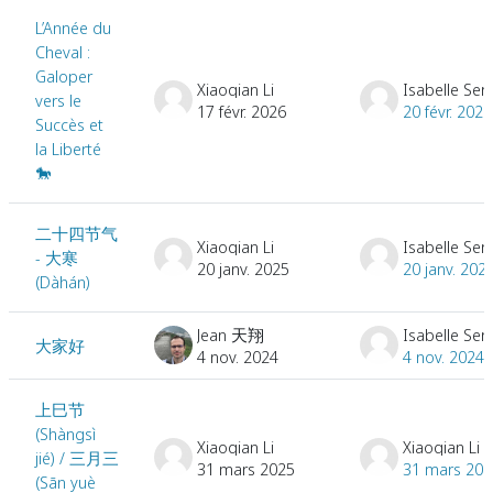
L’Année du
Cheval :
Galoper
Xiaoqian Li
Isabelle Ser
vers le
17 févr. 2026
20 févr. 2026
Succès et
la Liberté
🐎
二十四节气
Xiaoqian Li
Isabelle Ser
- 大寒
20 janv. 2025
20 janv. 202
(Dàhán)
Jean 天翔
Isabelle Ser
大家好
4 nov. 2024
4 nov. 2024
上巳节
(Shàngsì
Xiaoqian Li
Xiaoqian Li
jié) / 三月三
31 mars 2025
31 mars 202
(Sān yuè