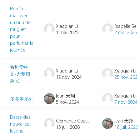
Bon 1er
mai avec
un brin de
Xiaoqian Li
Isabelle Ser
muguet
1 mai 2025
2 mai 2025
pour
parfumer la
journée !
看剧学中
Xiaoqian Li
Xiaoqian Li
文-大梦归
19 nov. 2024
25 nov. 2024
离 s3
Jean 天翔
Xiaoqian Li
多多看系列
5 nov. 2024
7 nov. 2024
Dates des
Clémence Guitton
Jean 天翔
nouvelles
15 juil. 2026
16 juil. 2026
leçons