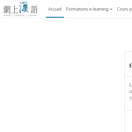
Passer au contenu principal
Accueil
Formations e-learning
Cours pa
L
u
c