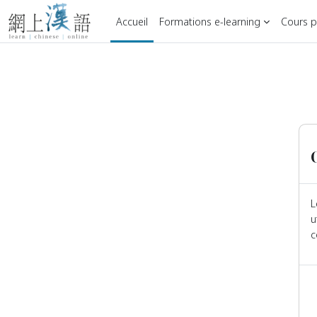
Passer au contenu principal
Accueil
Formations e-learning
Cours pa
L
u
c