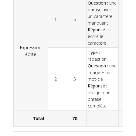
Question :
une
phrase avec
un caractère
1
5
manquant
Réponse :
écrire le
caractère
Expression
10
Type :
écrite
rédaction
Question :
une
image + un
2
5
mot-clé
Réponse :
rédiger une
phrase
complète
Total
70
70