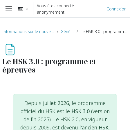
Passer au contenu principal
Vous êtes connecté
Connexion
anonymement
Panneau latéral
Informations sur le nouveau HSK (2021)
Généralités
Le HSK 3.0 : programme et épreuves
Le HSK 3.0 : programme et
épreuves
Depuis
juillet 2026
, le programme
officiel du HSK est le
HSK 3.0
(version
de fin 2025). Le HSK 2.0, en vigueur
depuis 2009, est devenu l'
ancien HSK
.