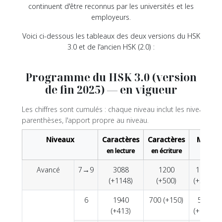
continuent d'être reconnus par les universités et les
employeurs.
Voici ci-dessous les tableaux des deux versions du HSK
3.0 et de l'ancien HSK (2.0) :
Programme du HSK 3.0 (version
de fin 2025) — en vigueur
Les chiffres sont cumulés : chaque niveau inclut les niveaux pr
parenthèses, l'apport propre au niveau.
Niveaux
Caractères
Caractères
Mots
en lecture
en écriture
Avancé
7→9
3088
1200
11000
(+1148)
(+500)
(+5600)
6
1940
700 (+150)
5400
(+413)
(+1800)