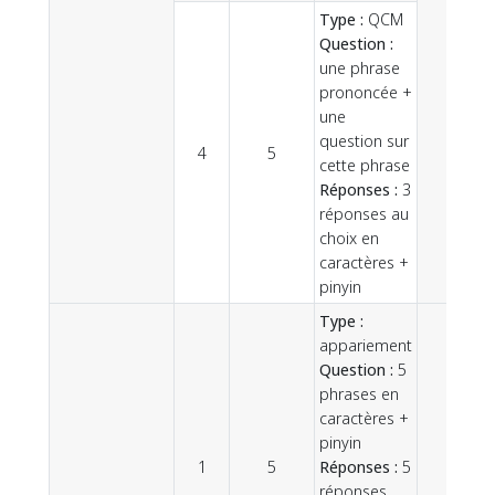
Type :
QCM
Question :
une phrase
prononcée +
une
question sur
4
5
cette phrase
Réponses :
3
réponses au
choix en
caractères +
pinyin
Type :
appariement
Question :
5
phrases en
caractères +
pinyin
1
5
Réponses :
5
réponses