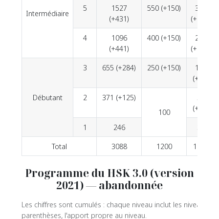
5
1527
550 (+150)
3600
Intermédiaire
(+431)
(+1600)
4
1096
400 (+150)
2000
(+441)
(+1000)
3
655 (+284)
250 (+150)
1000
(+500)
Débutant
2
371 (+125)
500
(+200)
100
1
246
300
Total
3088
1200
11000
Programme du HSK 3.0 (version
2021) — abandonnée
Les chiffres sont cumulés : chaque niveau inclut les niveaux pr
parenthèses, l'apport propre au niveau.