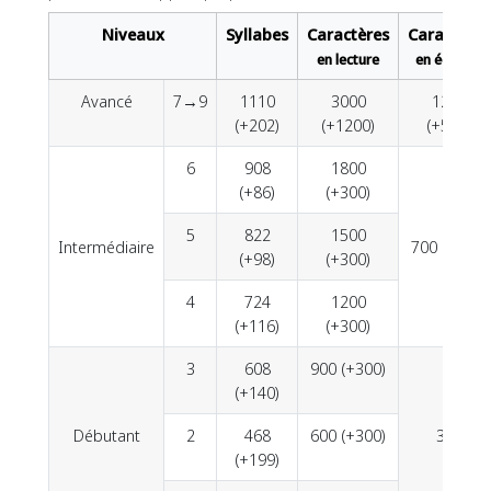
Niveaux
Syllabes
Caractères
Caractères
en lecture
en écriture
Avancé
7→9
1110
3000
1200
(+202)
(+1200)
(+500)
6
908
1800
(+86)
(+300)
5
822
1500
Intermédiaire
700 (+400)
(+98)
(+300)
4
724
1200
(+116)
(+300)
3
608
900 (+300)
(+140)
Débutant
2
468
600 (+300)
300
(+199)