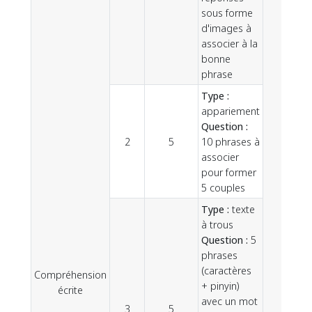
sous forme
d'images à
associer à la
bonne
phrase
Type :
appariement
Question :
2
5
10 phrases à
associer
pour former
5 couples
Type :
texte
à trous
Question :
5
phrases
(caractères
Compréhension
20
+ pinyin)
écrite
avec un mot
3
5