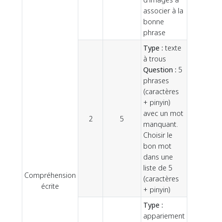
associer à la
bonne
phrase
Type :
texte
à trous
Question :
5
phrases
(caractères
+ pinyin)
avec un mot
2
5
manquant.
Choisir le
bon mot
dans une
liste de 5
Compréhension
(caractères
25
écrite
+ pinyin)
Type :
appariement