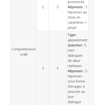
prononcée
2
5
Réponses :
3
réponses au
choix en
caractères +
pinyin
Type :
appariement
Question :
5
Compréhension
mini-
20
orale
dialogues
de deux
répliques
3
5
Réponses :
5
réponses
sous forme
d'images à
associer au
bon
dialogue