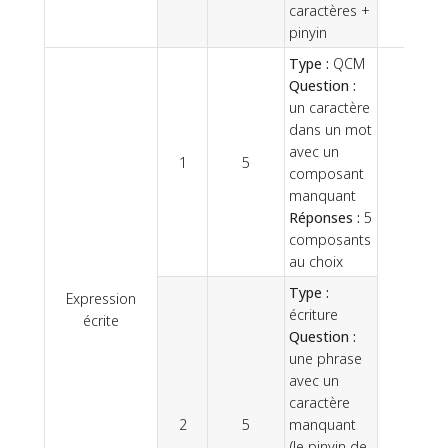
caractères +
pinyin
Type :
QCM
Question :
un caractère
dans un mot
avec un
1
5
composant
manquant
Réponses :
5
composants
au choix
Type :
Expression
10
écriture
écrite
Question :
une phrase
avec un
caractère
2
5
manquant
(le pinyin de