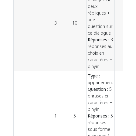
deux
répliques +
une
3
10
question sur
ce dialogue
Réponses :
3
réponses au
choix en
caractères +
pinyin
Type :
appariement
Question :
5
phrases en
caractères +
pinyin
1
5
Réponses :
5
réponses
sous forme
d'images à