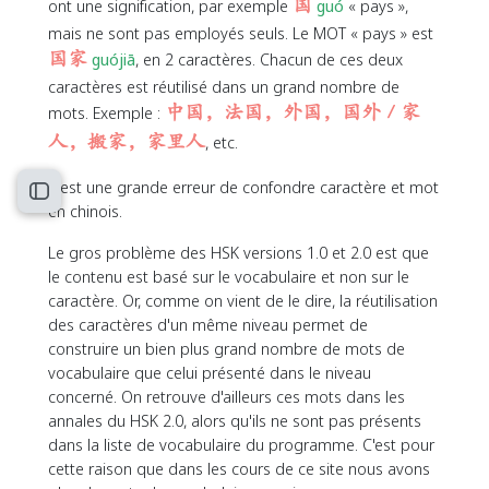
ont une signification, par exemple
国
guó
« pays »,
mais ne sont pas employés seuls. Le MOT « pays » est
国家
guójiā
, en 2 caractères. Chacun de ces deux
caractères est réutilisé dans un grand nombre de
mots. Exemple :
中国，法国，外国，国外 / 家
人，搬家，家里人
, etc.
C'est une grande erreur de confondre caractère et mot
Ouvrir l’index du cours
en chinois.
Le gros problème des HSK versions 1.0 et 2.0 est que
le contenu est basé sur le vocabulaire et non sur le
caractère. Or, comme on vient de le dire, la réutilisation
des caractères d'un même niveau permet de
construire un bien plus grand nombre de mots de
vocabulaire que celui présenté dans le niveau
concerné. On retrouve d'ailleurs ces mots dans les
annales du HSK 2.0, alors qu'ils ne sont pas présents
dans la liste de vocabulaire du programme. C'est pour
cette raison que dans les cours de ce site nous avons