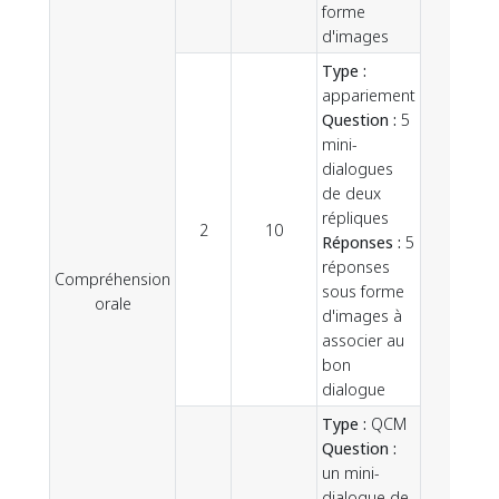
forme
d'images
Type :
appariement
Question :
5
mini-
dialogues
de deux
répliques
2
10
Réponses :
5
réponses
Compréhension
sous forme
25
orale
d'images à
associer au
bon
dialogue
Type :
QCM
Question :
un mini-
dialogue de